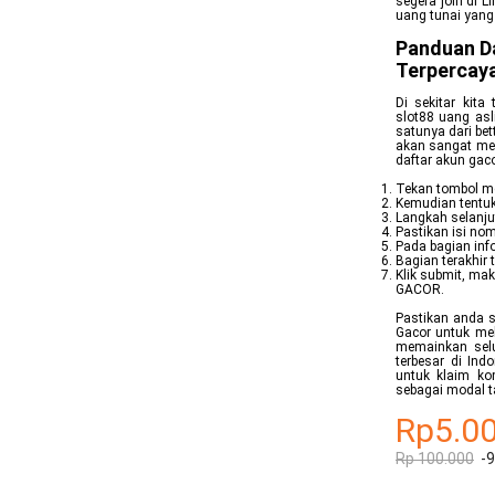
segera join di 
uang tunai yang
Panduan Da
Terpercay
Di sekitar kit
slot88 uang as
satunya dari be
akan sangat mem
daftar akun gaco
Tekan tombol me
Kemudian tentuk
Langkah selanju
Pastikan isi nom
Pada bagian info
Bagian terakhir 
Klik submit, m
GACOR.
Pastikan anda 
Gacor untuk me
memainkan selu
terbesar di Ind
untuk klaim k
sebagai modal t
Rp5.0
Rp 100.000
-