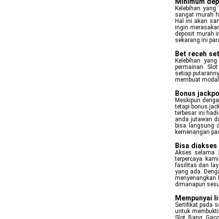
Minimum dep
Kelebihan yang
sangat murah h
Hal ini akan sa
ingin merasaka
deposit murah i
sekarang ini pa
Bet receh se
Kelebihan yang 
permainan. Slot
setiap putarann
membuat modal m
Bonus jackpo
Meskipun dengan
tetapi bonus ja
terbesar ini ha
anda jutawan d
bisa langsung 
kemenangan past
Bisa diakses
Akses selama 2
terpercaya kam
fasilitas dan la
yang ada. Denga
menyenangkan ba
dimanapun sesua
Mempunyai li
Sertifikat pada
untuk membuktik
Slot Bang Gacor